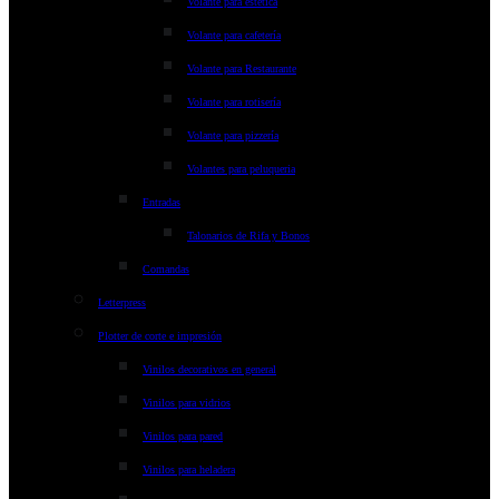
Volante para estética
Volante para cafetería
Volante para Restaurante
Volante para rotisería
Volante para pizzería
Volantes para peluqueria
Entradas
Talonarios de Rifa y Bonos
Comandas
Letterpress
Plotter de corte e impresión
Vinilos decorativos en general
Vinilos para vidrios
Vinilos para pared
Vinilos para heladera