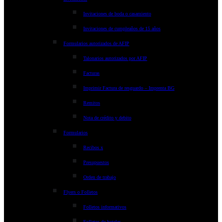
Invitaciones de boda o casamiento
Invitaciones de cumpleaños de 15 años
Formularios autorizados de AFIP
Talonarios autorizados por AFIP
Facturas
Imprimir Factura de resguardo – Imprenta BG
Remitos
Nota de crédito y debito
Formularios
Recibos x
Presupuestos
Orden de trabajo
Flyers o Folletos
Folletos informativos
Folletos de hoteles