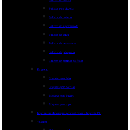
Folletos para pizzería
Folletos de turismo
Folletos de supermercado
Folletos de salud
Folletos de restaurantes
Folletos de peluquería
Folletos de partidos políticos
Etiquetas
Etiquetas para latas
Etiquetas para botellas
Etiquetas para frascos
Etiquetas para ropa
Imprimí tus almanaques personalizados – Imprenta BG
Volantes