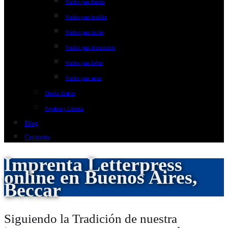
Vinilos para frascos
Vinilos para botellas
Vinilos para cocina
Vinilos para dormitorios
Vinilos para baños
Vinilos para autos
Diseño Grafico
Papelera y Librería
Blog
Contacto
Imprenta Letterpress
online en Buenos Aires,
Beccar
Siguiendo la Tradición de nuestra