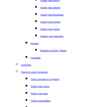
Volante para estética
Volante para cafetería
Volante para Restaurante
Volante para rotisería
Volante para pizzería
Volantes para peluqueria
Entradas
Talonarios de Rifa y Bonos
Comandas
Letterpress
Plotter de corte e impresión
Vinilos decorativos en general
Vinilos para vidrios
Vinilos para pared
Vinilos para heladera