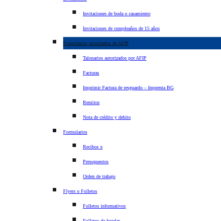
Invitaciones de boda o casamiento
Invitaciones de cumpleaños de 15 años
Formularios autorizados de AFIP
Talonarios autorizados por AFIP
Facturas
Imprimir Factura de resguardo – Imprenta BG
Remitos
Nota de crédito y debito
Formularios
Recibos x
Presupuestos
Orden de trabajo
Flyers o Folletos
Folletos informativos
Folletos de hoteles