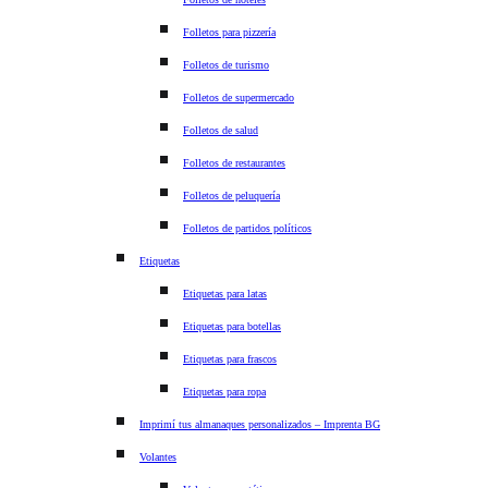
Folletos para pizzería
Folletos de turismo
Folletos de supermercado
Folletos de salud
Folletos de restaurantes
Folletos de peluquería
Folletos de partidos políticos
Etiquetas
Etiquetas para latas
Etiquetas para botellas
Etiquetas para frascos
Etiquetas para ropa
Imprimí tus almanaques personalizados – Imprenta BG
Volantes